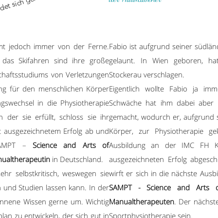
mt jedoch immer von der Ferne.
Fabio ist aufgrund seiner südlän
das Skifahren sind ihre große
gelaunt. In Wien geboren, ha
chaftsstudiums von Verletzungen
Stockerau verschlagen.
rung für den menschlichen Körper
Eigentlich wollte Fabio ja im
gswechsel in die Physiotherapie
Schwäche hat ihm dabei aber 
er sie erfüllt, schloss sie ihr
gemacht, wodurch er, aufgrund 
 ausgezeichnetem Erfolg ab und
Körper, zur Physiotherapie g
 SAMPT –
Science and Arts of
Ausbildung an der IMC FH 
nualtherapeutin
in Deutschland.
ausgezeichneten Erfolg abgesc
sehr selbstkritisch, weswegen sie
wirft er sich in die nächste Aus
 und Studien lassen kann. In der
SAMPT - Science and Arts of
onnene Wissen gerne um. Wichtig
Manualtherapeuten
. Der nächste
lan zu entwickeln, der sich gut in
Sportphysiotherapie sein.