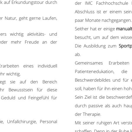
ack auf Erkundungstour durch
der IMC Fachhochschule 
Abschluss ist er einem sei
 der Natur, geht gerne Laufen,
paar Monate nachgegangen
Seither hat er einige
manualt
rs wichtig aktivitäts- und
besucht, um auf dem wissen
wieder mehr Freude an der
Die Ausbildung zum
Sportp
ab.
Gemeinsames Erarbeite
rbeiten eines individuell
Patientenedukation, d
hr wichtig.
Beschwerdebildes und für
egt sie auf den Bereich
soll, haben für ihn einen ho
r Bewusstsein für diese
Sein Ziel ist die beschwerdef
 Geduld und Feingefühl für
durch passive als auch hau
der Therapie.
, Unfallchirurgie, Personal
Mit seiner ruhigen Art ver
schaffen. Denn in der Ruhe li