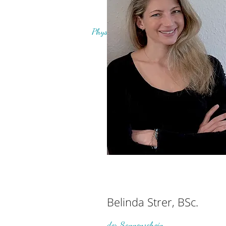
Physios aus Leidenschaft
Belinda Strer, BSc.
Belinda befin
der Sonnenschein