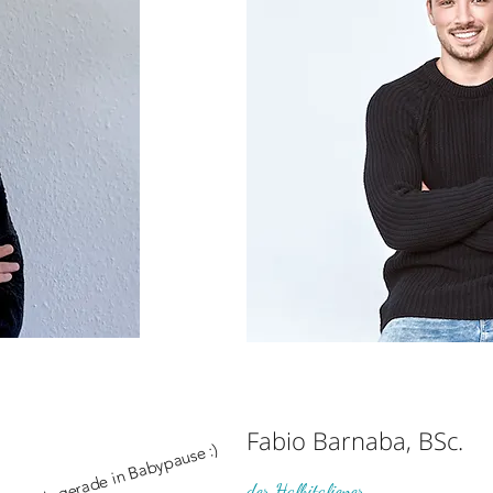
Fabio Barnaba, BSc.
det sich gerade in Babypause :)
der Halbitaliener