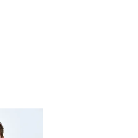
Therapieinfo
News