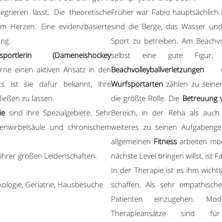
tegrieren lässt. Die theoretische
Früher war Fabio hauptsächlich 
am Herzen. Eine evidenzbasierte
sind die Berge, das Wasser und
ung.
Sport zu betreiben. Am Beachvo
gssportlerin (Dameneishockey
selbst eine gute Figu
gerne einen aktiven Ansatz in den
Beachvolleyballverletzung
ts ist sie dafür bekannt, ihre
Wurfsportarten
zählen zu seiner
ließen zu lassen.
die größte Rolle. Die
Betreuung v
ie
sind ihre Spezialgebiete. Sehr
Bereich, in der Reha als auch
enwirbelsäule und chronischem
weiteres zu seinen Aufgabeng
allgemeinen
Fitness
arbeiten mö
ihrer großen Leidenschaften.
nächste Level bringen willst, ist F
In der Therapie ist es ihm wich
kologie, Geriatrie, Hausbesuche
schaffen. Als sehr empathische
Patienten einzugehen. Mode
Therapieansätze sind f