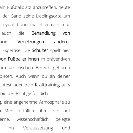
am Fußballplatz anzutreffen, heute
 der Sand seine Lieblingsorte um
lleyball Court macht er nicht nur
r, auch die
Behandlung von
en und Verletzungen anderer
 Expertise. Die
Schulter
spielt hier
on Fußballer:innen
im präventiven
 im athletischen Bereich gehören
ebieten. Auch wenn du an deiner
chtest oder dein
Krafttraining
aufs
abio der Richtige für dich.
tig, eine angenehme Atmosphäre zu
r Mensch fällt es ihm leicht auf
rne, wissenschaftlich belegte
ür ihn Voraussetzung und